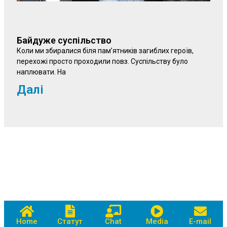
Байдуже суспільство
Коли ми збиралися біля пам’ятників загиблих героїв,
перехожі просто проходили повз. Суспільству було
наплювати. На
Далі
Home
Статут
Chat
Media
E-mail