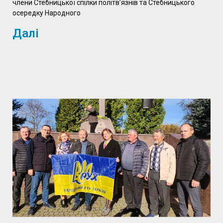
члени Стебницької спілки політв’язнів та Стебницького
осередку Народного
Далі