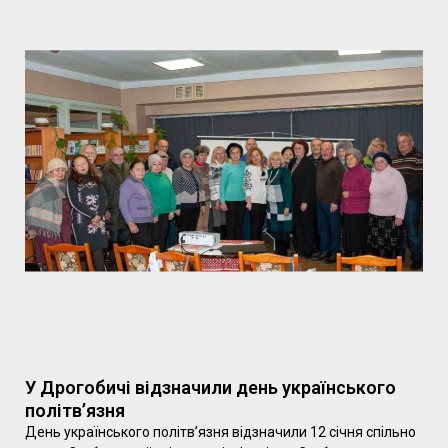
У Дрогобичі відзначили день українського
політв’язня
День українського політв’язня відзначили 12 січня спільно