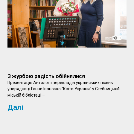
З журбою радість обійнялися
Презентація Антології перекладів українських пісень
упорядниці Ганни Іваночко “Квіти України” у Стебницькій
міській бібліотеці –
Далі