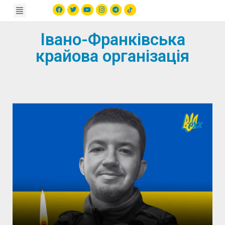
Івано-Франківська
крайова організація