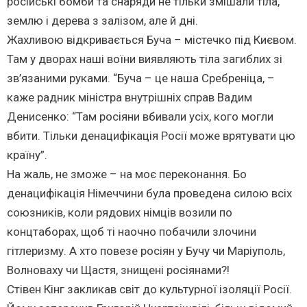
російські бомби та снаряди не тільки змішали тіла,
землю і дерева з залізом, але й дні.
Жахливою відкривається Буча – містечко під Києвом.
Там у дворах наші воїни виявляють тіла загиблих зі
зв’язаними руками. “Буча – це наша Сребреніца, –
каже радник міністра внутрішніх справ Вадим
Денисенко: “Там росіяни вбивали усіх, кого могли
вбити. Тільки денацифікація Росії може врятувати цю
країну”.
На жаль, не зможе – на моє переконання. Бо
денацифікація Німеччини була проведена силою всіх
союзників, коли рядових німців возили по
концтаборах, щоб ті наочно побачили злочини
гітлеризму. А хто повезе росіян у Бучу чи Маріуполь,
Волноваху чи Щастя, знищені росіянами?!
Стівен Кінг закликав світ до культурної ізоляції Росії.