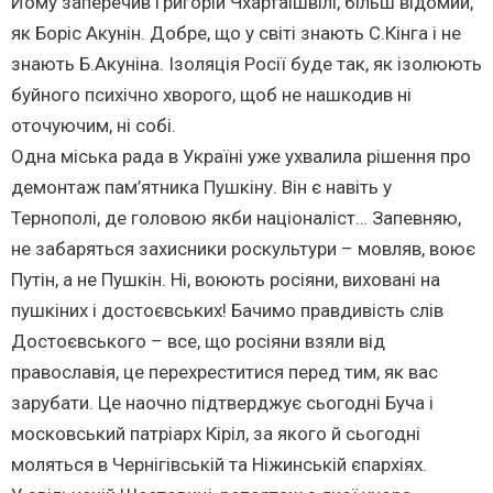
Йому заперечив Григорій Чхартаішвілі, більш відомий,
як Боріс Акунін. Добре, що у світі знають С.Кінга і не
знають Б.Акуніна. Ізоляція Росії буде так, як ізолюють
буйного психічно хворого, щоб не нашкодив ні
оточуючим, ні собі.
Одна міська рада в Україні уже ухвалила рішення про
демонтаж пам’ятника Пушкіну. Він є навіть у
Тернополі, де головою якби націоналіст… Запевняю,
не забаряться захисники роскультури – мовляв, воює
Путін, а не Пушкін. Ні, воюють росіяни, виховані на
пушкіних і достоєвських! Бачимо правдивість слів
Достоєвського – все, що росіяни взяли від
православія, це перехреститися перед тим, як вас
зарубати. Це наочно підтверджує сьогодні Буча і
московський патріарх Кіріл, за якого й сьогодні
моляться в Чернігівській та Ніжинській єпархіях.