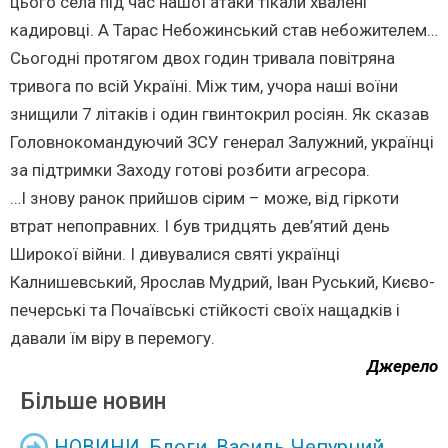
цього села під час нашої атаки тікали хвалені
кадировці. А Тарас Небожинський став небожителем…
Сьогодні протягом двох годин тривала повітряна
тривога по всій Україні. Між тим, учора наші воїни
знищили 7 літаків і один гвинтокрил росіян. Як сказав
Головнокомандуючий ЗСУ генерал Залужний, українці
за підтримки Заходу готові розбити агресора.
…І знову ранок прийшов сірим – може, від гіркоти
втрат непоправних. І був тридцять дев’ятий день
Широкої війни. І дивувалися святі українці
Калнишевський, Ярослав Мудрий, Іван Руський, Києво-
печерські та Почаївські стійкості своїх нащадків і
давали їм віру в перемогу.
Джерело
Більше новин
НОВИНИ
,
Блоги
,
Василь Чепурний