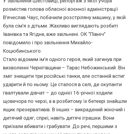
У звільненій Шестовиці, репортаж з якої учора
розмістив голова обласної воєнної адміністрації
В’ячеслав Чаус, побачили розстріляну машину, у якій
була сім’я з дітьми. Жахливо виглядають розбиті
Іванівка та Ягідне, вже звільнені. ОК “Північ”
повідомило і про звільнення Михайло-
Коцюбинського.
Стало відомим ім’я одного героя, який загинув при
визволенні Чернігівщини – Тарас Небожинський. Він
зміг знищити три російські танки, але останній встиг
ударити й по ньому. Це сталося в селі, де окупанти
гвалтували дівчат – до однієї 16-річної ходили
щовечора по черзі, а в розбитому їх бетеері знайшли
ящик презервативів. В інших – викрадений жіночий і
дитячий одяг, спреї, навіть дитячі іграшки. Вони
приїхали вбивати і грабувати. До речі, першими з