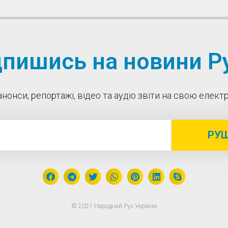
дпишись на новини Ру
нонси, репортажі, відео та аудіо звіти на свою елек
РУ
© 2021 Народний Рух України