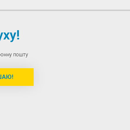
ху!
тронну пошту
ШАЮ!