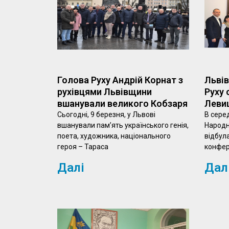
Голова Руху Андрій Корнат з
Львів
рухівцями Львівщини
Руху 
вшанували великого Кобзаря
Леви
Сьогодні, 9 березня, у Львові
В серед
вшанували пам’ять українського генія,
Народн
поета, художника, національного
відбула
героя – Тараса
конфер
Далі
Дал