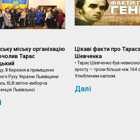
ську міську організацію
Цікаві факти про Тарас
очолив Тарас
Шевченка
цький
• Тарас Шевченко був невисоко
зросту — трохи більше ніж 164 с
у, 8 березня в приміщенні
Улюбленим напоєм
ого Руху України Львівщини
сь XLIII звітно-виборча
Далі
енція Львівської
і