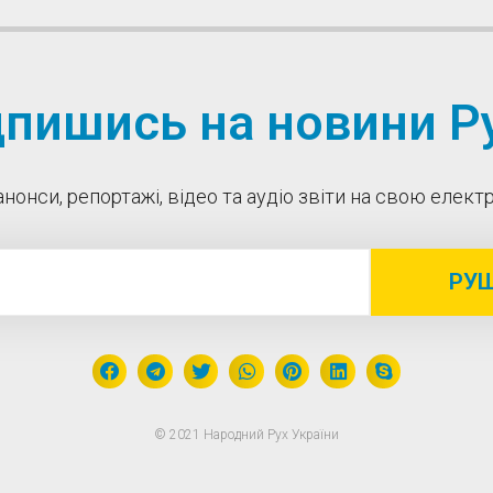
дпишись на новини Ру
нонси, репортажі, відео та аудіо звіти на свою елек
РУ
© 2021 Народний Рух України