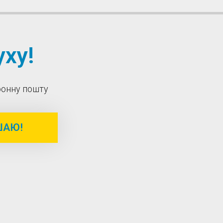
ху!
тронну пошту
ШАЮ!