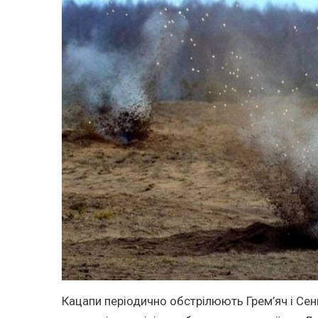
Кацапи періодично обстрілюють Грем’яч і Сень