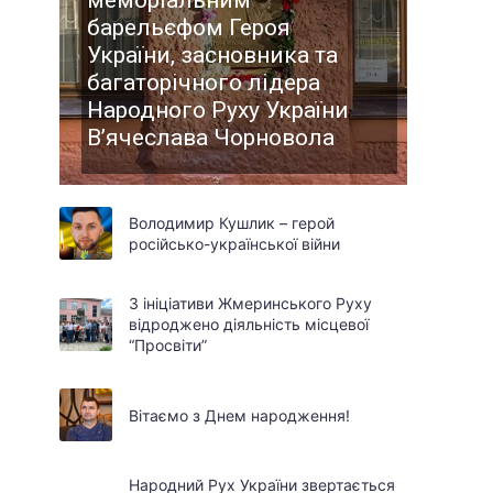
меморіальним
барельєфом Героя
України, засновника та
багаторічного лідера
Народного Руху України
В’ячеслава Чорновола
Володимир Кушлик – герой
російсько-української війни
З ініціативи Жмеринського Руху
відроджено діяльність місцевої
“Просвіти”
Вітаємо з Днем народження!
Народний Рух України звертається