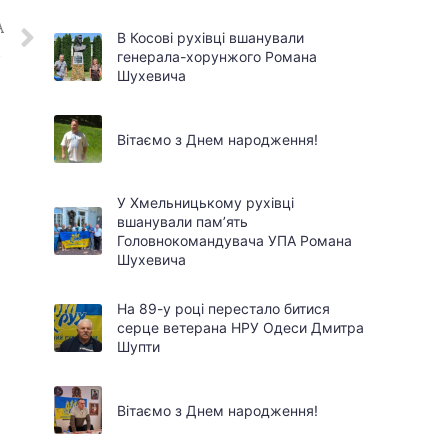
А
В Косові рухівці вшанували
ра Скунця
генерала-хорунжого Романа
Шухевича
Вітаємо з Днем народження!
У Хмельницькому рухівці
вшанували пам’ять
Головнокомандувача УПА Романа
Шухевича
На 89-у році перестало битися
серце ветерана НРУ Одеси Дмитра
Шупти
Вітаємо з Днем народження!