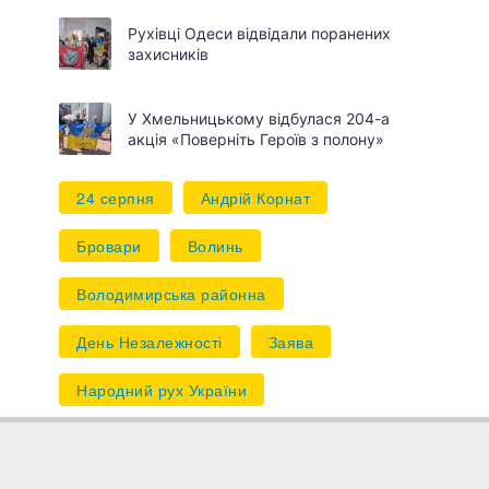
Рухівці Одеси відвідали поранених
захисників
У Хмельницькому відбулася 204-а
акція «Поверніть Героїв з полону»
24 серпня
Андрій Корнат
Бровари
Волинь
Володимирська районна
День Незалежності
Заява
Народний рух України