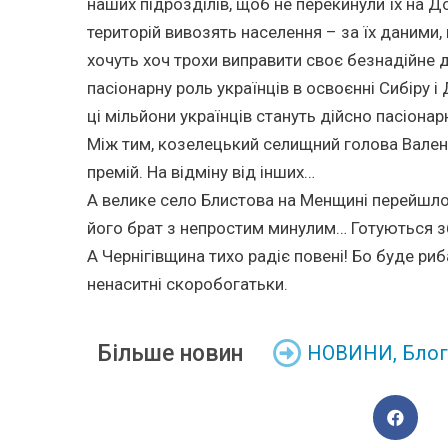
наших підрозділів, щоб не перекинули їх на 
територій вивозять населення – за їх даними, 
хочуть хоч трохи виправити своє безнадійне
пасіонарну роль українців в освоєнні Сибіру і
ці мільйони українців стануть дійсно пасіон
Між тим, козелецький селищний голова Вален
премій. На відміну від інших…
А велике село Блистова на Менщині перейшло 
його брат з непростим минулим… Готуються з
А Чернігівщина тихо радіє повені! Бо буде риб
ненаситні скоробогатьки.
Більше новин
НОВИНИ
,
Блог