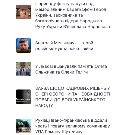
з приводу факту наруги над
меморіальним барельєфом Героя
України, засновника та
багаторічного лідера Народного
Руху України В’ячеслава Чорновола
Анатолій Мельничук – герой
російсько-української війни
У Львові вшанували пам’ять Олега
Ольжича та Олени Теліги
ЗАЯВА ЩОДО КАДРОВИХ РІШЕНЬ У
о
СФЕРІ ОБОРОНИ ТА НЕОБХІДНОСТІ
ПОВАГИ ДО ВОЛІ УКРАЇНСЬКОГО
НАРОДУ
Рухівці Івано-Франківська віддали
честь і повагу великому командиру
УПА Роману Шухевичу