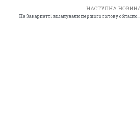
НАСТУПНА НОВИН
На Закарпатті вшанували першого голову обласного Руху Пет