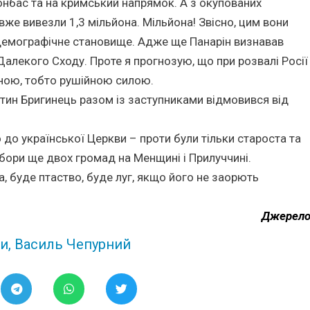
Донбас та на кримський напрямок. А з окупованих
вже вивезли 1,3 мільйона. Мільйона! Звісно, цим вони
 демографічне становище. Адже ще Панарін визнавав
 Далекого Сходу. Проте я прогнозую, що при розвалі Росії
арною, тобто рушійною силою.
тин Бригинець разом із заступниками відмовився від
до української Церкви – проти були тільки староста та
бори ще двох громад на Менщині і Прилуччині.
а, буде птаство, буде луг, якщо його не заорють
Джерел
и
,
Василь Чепурний