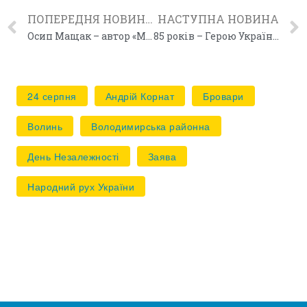
ПОПЕРЕДНЯ НОВИНА
НАСТУПНА НОВИНА
Осип Мащак – автор «Молитви українського націоналіста»
85 років – Герою України В’ячеславу Чорноволу
24 серпня
Андрій Корнат
Бровари
Волинь
Володимирська районна
День Незалежності
Заява
Народний рух України