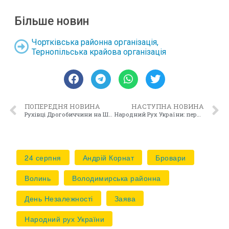
Більше новин
Чортківська районна організація
,
Тернопільська крайова організація
ПОПЕРЕДНЯ НОВИНА
НАСТУПНА НОВИНА
Рухівці Дрогобиччини на Шульцфесті
Народний Рух України: перший крок на Чернігівщині
24 серпня
Андрій Корнат
Бровари
Волинь
Володимирська районна
День Незалежності
Заява
Народний рух України