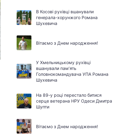
В Косові рухівці вшанували
генерала-хорунжого Романа
Шухевича
Вітаємо з Днем народження!
У Хмельницькому рухівці
вшанували пам’ять
Головнокомандувача УПА Романа
Шухевича
На 89-у році перестало битися
серце ветерана НРУ Одеси Дмитра
Шупти
Вітаємо з Днем народження!