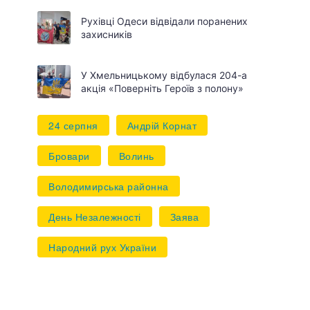
Рухівці Одеси відвідали поранених
захисників
У Хмельницькому відбулася 204-а
акція «Поверніть Героїв з полону»
24 серпня
Андрій Корнат
Бровари
Волинь
Володимирська районна
День Незалежності
Заява
Народний рух України