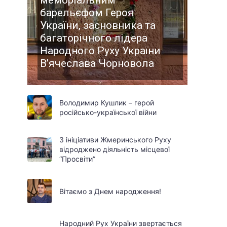
меморіальним
барельєфом Героя
України, засновника та
багаторічного лідера
Народного Руху України
В’ячеслава Чорновола
Володимир Кушлик – герой
російсько-української війни
З ініціативи Жмеринського Руху
відроджено діяльність місцевої
“Просвіти”
Вітаємо з Днем народження!
Народний Рух України звертається