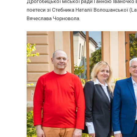
Дрогобицької міської ради Ганною Іваночко вз
поетеси зі Стебника Наталії Волошанської (La
Вячеслава Чорновола.