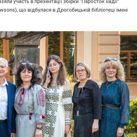
яли участь в презентації збірки “Паросток надії”
wsons), що відбулася в Дрогобицькій бібліотеці імені