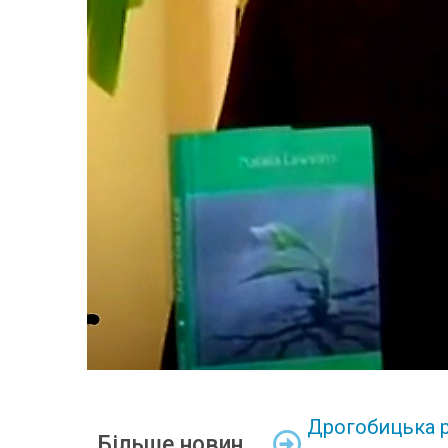
Дрогобицька р
Більше новин