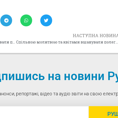
НАСТУПНА НОВИН
В Зимній Воді на Львівщині рухівці вшанували пам’ять Героїв (+відео)
Спільною молитвою та квітами вшанували полеглих Героїв рухівці Чортківщи
дпишись на новини Ру
нонси, репортажі, відео та аудіо звіти на свою елек
РУ