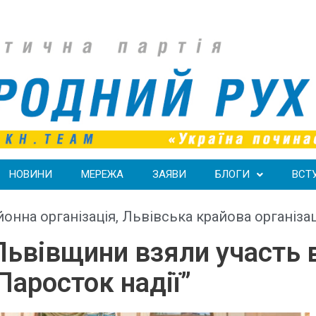
НОВИНИ
МЕРЕЖА
ЗАЯВИ
БЛОГИ
ВСТ
онна організація
,
Львівська крайова організац
 Львівщини взяли участь 
“Паросток надії”