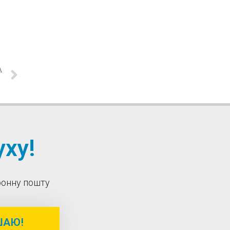
А
ни
ху!
тронну пошту
ШАЮ!