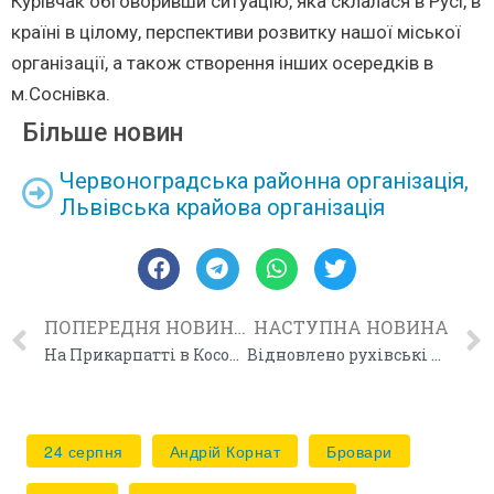
Курівчак обговоривши ситуацію, яка склалася в Русі, в
країні в цілому, перспективи розвитку нашої міської
організації, а також створення інших осередків в
м.Соснівка.
Більше новин
Червоноградська районна організація
,
Львівська крайова організація
ПОПЕРЕДНЯ НОВИНА
НАСТУПНА НОВИНА
На Прикарпатті в Косові відбулась рухівська конференція
Відновлено рухівські осередки в Глинянах та Жовтанцях
24 серпня
Андрій Корнат
Бровари