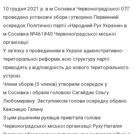
10 грудня 2021 р. в м.Соснівка Червоноградської ОТГ
проведено установчі збори і утворено Первинний
осередок Політичної партії «Народний Рух України» в
м.Соснівка №461840 Червоноградської міської
організації.
У зв’язку з проведенням в Україні адміністративно-
територіальної реформи, всю структуру партії
приводять у відповідність до нового територіального
устрою.
Члени зборів (5 членів) утворили осередок у
м.Соснівка і обрали головою Сагайдак Ольгу
Любомирівну. Заступником голови осередку обрано
Квасницю Галину.
З цим рішенням рухівців привітала голова
Червоноградської міської організації Руху Наталія