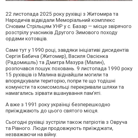
22 листопада 2025 року рухівці з Житомира та
Народичів відвідали Меморіальний комплекс
Січовим Стрільцям УНР у с. Базар — місце звірячого
розстрілу учасників Другого Зимового походу
ордами котовців.
Саме тут у 1990 році, завдяки ініціативі дисидентів
Сергія Бабича (Житомир), Василя Овсієнка
(Радомишль) та Дмитра Мазура (Малин),
розпочався пошук поховань. 9 листопада 1990 року
15 рухівців із Малина віднайшли могили та
впорядкували територію, попри те що тодішні
комуністи та комсомольці перекривали шляхи та
намагались зірвати вшанування пам’яті.
А вже з 1991 року українці безперешкодно
приїжджають до цього святого місця.
Сьогодні рухівці зустріли також патріотів з Овруча
та Рівного. Люди продовжують приїжджати,
незважаючи на війну.