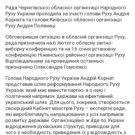
Рада Чернігівської обласної організації Народного
Руху України проходила за участі голови Руху Андрія
Корната та голови Київської обласної організації
Руху Андрія Поляниці.
Обговоривши ситуацію в обласній організації Руху,
рада призначила на 6 лютого обласну звітно-
виборну конференцію та на 16 січня установчу
конференцію Ніжинської районної організації Руху.
Відповідальним за проведення останньої
призначено Олександра Гомоляко.
Голова Народного Руху України Андрій Корнат
представив шлях реформування Народного Руху
України, який має вивести партію, а з нею і
політичний напрямок держави на ефективний
український шлях. Для цього, зокрема, створюється
своєрідний Кабінет міністрів Руху – експертні ради,
які вироблятимуть напрацювання з усіх напрямків
розвитку держави. Організаційно ж йде по Україні
відродження рухівських структур, приводом для
чого є необхідність приведення їх у відповідність з