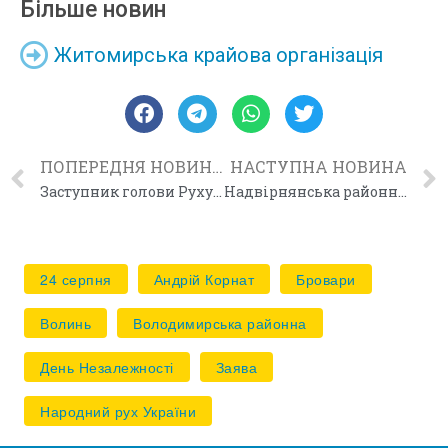
Більше новин
Житомирська крайова організація
ПОПЕРЕДНЯ НОВИНА
НАСТУПНА НОВИНА
Заступник голови Руху Дмитро Климук відвідав Одесу
Надвірнянська районна організація Руху переобрала керівництво
24 серпня
Андрій Корнат
Бровари
Волинь
Володимирська районна
День Незалежності
Заява
Народний рух України