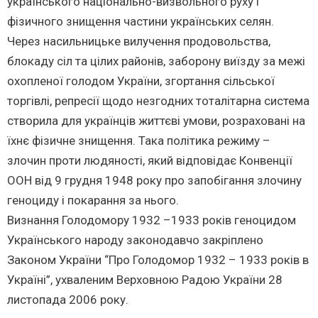
українського національно-визвольного руху і
фізичного знищення частини українських селян.
Через насильницьке вилучення продовольства,
блокаду сіл та цілих районів, заборону виїзду за межі
охопленої голодом України, згортання сільської
торгівлі, репресії щодо незгодних тоталітарна система
створила для українців життєві умови, розраховані на
їхнє фізичне знищення. Така політика режиму –
злочин проти людяності, який відповідає Конвенції
ООН від 9 грудня 1948 року про запобігання злочину
геноциду і покарання за нього.
Визнання Голодомору 1932 –1933 років геноцидом
Українського народу законодавчо закріплено
Законом України “Про Голодомор 1932 – 1933 років в
Україні”, ухваленим Верховною Радою України 28
листопада 2006 року.