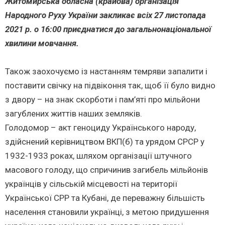
Житомирська обласна (крайова) організація
Народного Руху України закликає всіх 27 листопада
2021 р. о 16:00 приєднатися до загальнонаціональної
хвилини мовчання.
Також заохочуємо із настанням темряви запалити і
поставити свічку на підвіконня так, щоб її було видно
з двору – на знак скорботи і пам’яті про мільйони
загублених життів наших земляків.
Голодомор – акт геноциду Українського народу,
здійснений керівництвом ВКП(б) та урядом СРСР у
1932-1933 роках, шляхом організації штучного
масового голоду, що спричинив загибель мільйонів
українців у сільській місцевості на території
Української СРР та Кубані, де переважну більшість
населення становили українці, з метою придушення