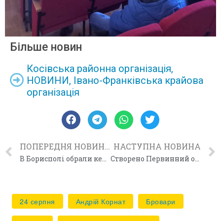
Більше новин
Косівська районна організація
,
НОВИНИ
,
Івано-Франківська крайова
організація
ПОПЕРЕДНЯ НОВИНА
НАСТУПНА НОВИНА
В Борисполі обрали керівництво Руху
Створено Первинний осередок Народного Руху України в м.Соснівка
24 серпня
Андрій Корнат
Бровари