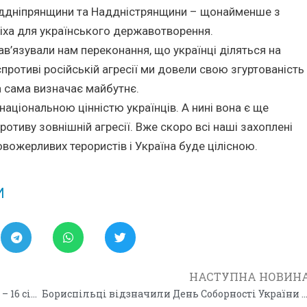
Наддніпрянщини та Наддністрянщини – щонайменше з
віха для українського державотворення.
в’язували нам переконання, що українці діляться на
 спротиві російській агресії ми довели свою згуртованість
ка сама визначає майбутнє.
аціональною цінністю українців. А нині вона є ще
тиву зовнішній агресії. Вже скоро всі наші захоплені
овожерливих терористів і Україна буде цілісною.
И
НАСТУПНА НОВИН
До моїх днів народжень дододався ще один – 16 січня
Бориспільці відзначили День Соборності України та вшанували 