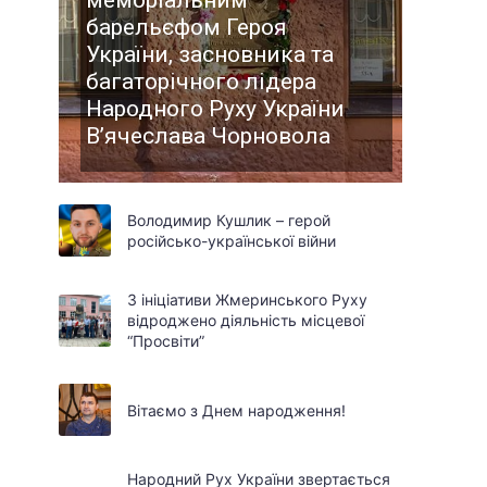
меморіальним
барельєфом Героя
України, засновника та
багаторічного лідера
Народного Руху України
В’ячеслава Чорновола
Володимир Кушлик – герой
російсько-української війни
З ініціативи Жмеринського Руху
відроджено діяльність місцевої
“Просвіти”
Вітаємо з Днем народження!
Народний Рух України звертається