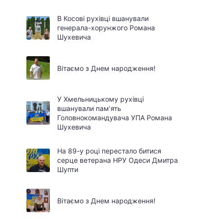
В Косові рухівці вшанували
генерала-хорунжого Романа
Шухевича
Вітаємо з Днем народження!
У Хмельницькому рухівці
вшанували пам’ять
Головнокомандувача УПА Романа
Шухевича
На 89-у році перестало битися
серце ветерана НРУ Одеси Дмитра
Шупти
Вітаємо з Днем народження!