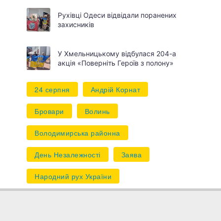
Рухівці Одеси відвідали поранених
захисників
У Хмельницькому відбулася 204-а
акція «Поверніть Героїв з полону»
24 серпня
Андрій Корнат
Бровари
Волинь
Володимирська районна
День Незалежності
Заява
Народний рух України