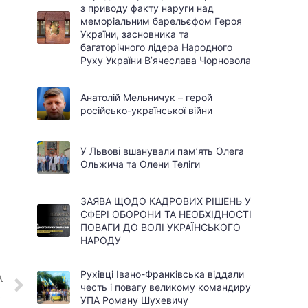
з приводу факту наруги над
меморіальним барельєфом Героя
України, засновника та
багаторічного лідера Народного
Руху України В’ячеслава Чорновола
Анатолій Мельничук – герой
російсько-української війни
У Львові вшанували пам’ять Олега
Ольжича та Олени Теліги
ЗАЯВА ЩОДО КАДРОВИХ РІШЕНЬ У
СФЕРІ ОБОРОНИ ТА НЕОБХІДНОСТІ
ПОВАГИ ДО ВОЛІ УКРАЇНСЬКОГО
НАРОДУ
Рухівці Івано-Франківська віддали
А
честь і повагу великому командиру
її Героїв
УПА Роману Шухевичу