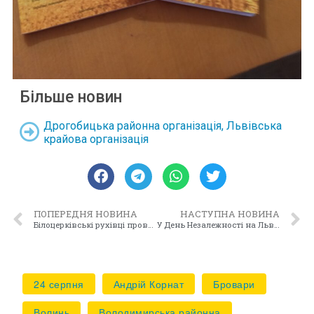
Більше новин
Дрогобицька районна організація
,
Львівська
крайова організація
ПОПЕРЕДНЯ НОВИНА
НАСТУПНА НОВИНА
Білоцерківські рухівці провели цікаву зустріч з нагоди Дня Незалежності України
У День Незалежності на Львівщині відкрили пам’ятний знак “Борцям за волю України” за участю голови Руху Андрія Корната
24 серпня
Андрій Корнат
Бровари
Волинь
Володимирська районна