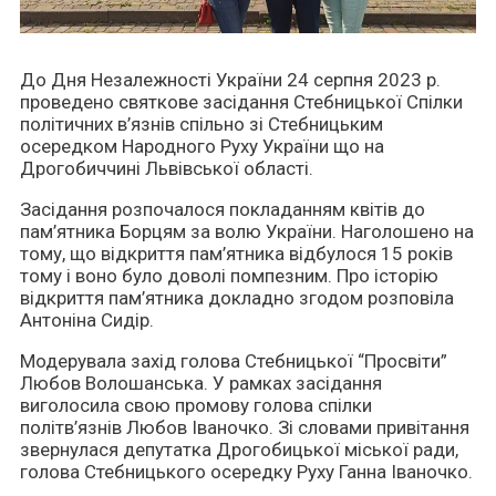
До Дня Незалежності України 24 серпня 2023 р.
проведено святкове засідання Стебницької Спілки
політичних в’язнів спільно зі Стебницьким
осередком Народного Руху України що на
Дрогобиччині Львівської області.
Засідання розпочалося покладанням квітів до
пам’ятника Борцям за волю України. Наголошено на
тому, що відкриття пам’ятника відбулося 15 років
тому і воно було доволі помпезним. Про історію
відкриття пам’ятника докладно згодом розповіла
Антоніна Сидір.
Модерувала захід голова Стебницької “Просвіти”
Любов Волошанська. У рамках засідання
виголосила свою промову голова спілки
політв’язнів Любов Іваночко. Зі словами привітання
звернулася депутатка Дрогобицької міської ради,
голова Стебницького осередку Руху Ганна Іваночко.