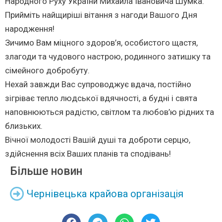
Народного Руху України Михайла Івановича Шумка.
Прийміть найщиріші вітання з нагоди Вашого Дня
народження!
Зичимо Вам міцного здоров’я, особистого щастя,
злагоди та чудового настрою, родинного затишку та
сімейного добробуту.
Нехай завжди Вас супроводжує вдача, постійно
зігріває тепло людської вдячності, а будні і свята
наповнюються радістю, світлом та любов’ю рідних та
близьких.
Вічної молодості Вашій душі та доброти серцю,
здійснення всіх Ваших планів та сподівань!
Більше новин
Чернівецька крайова організація