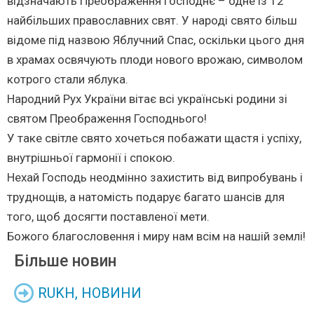
відзначають Преображення Господнє – одне із 12
найбільших православних свят. У народі свято більш
відоме під назвою Яблучний Спас, оскільки цього дня
в храмах освячують плоди нового врожаю, символом
котрого стали яблука.
Народний Рух України вітає всі українські родини зі
святом Преображення Господнього!
У таке світле свято хочеться побажати щастя і успіху,
внутрішньої гармонії і спокою.
Нехай Господь неодмінно захистить від випробувань і
труднощів, а натомість подарує багато шансів для
того, щоб досягти поставленої мети.
Божого благословення і миру нам всім на нашій землі!
Більше новин
RUKH
,
НОВИНИ