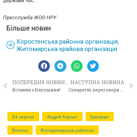
держави час.
Пресслужба ЖОО НРУ
Більше новин
Коростенська районна організація
,
Житомирська крайова організація
ПОПЕРЕДНЯ НОВИНА
НАСТУПНА НОВИНА
Вітання з Калущини!
Сепаратні переговори у Львівській обласній раді
24 серпня
Андрій Корнат
Бровари
Волинь
Володимирська районна