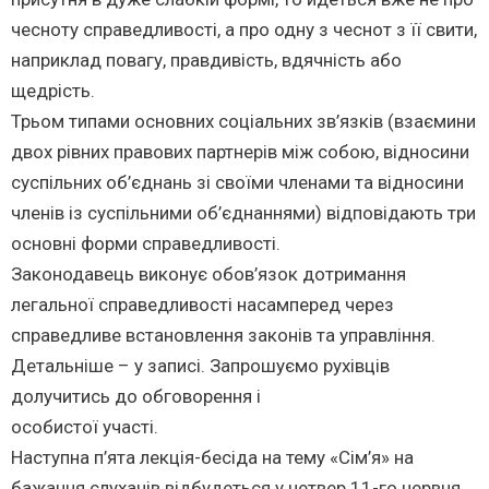
чесноту справедливості, а про одну з чеснот з її свити,
наприклад повагу, правдивість, вдячність або
щедрість.
Трьом типами основних соціальних зв’язків (взаємини
двох рівних правових партнерів між собою, відносини
суспільних об’єднань зі своїми членами та відносини
членів із суспільними об’єднаннями) відповідають три
основні форми справедливості.
Законодавець виконує обов’язок дотримання
легальної справедливості насамперед через
справедливе встановлення законів та управління.
Детальніше – у записі. Запрошуємо рухівців
долучитись до обговорення і
особистої участі.
Наступна п’ята лекція-бесіда на тему «Сім’я» на
бажання слухачів відбудеться у четвер 11-го червня,