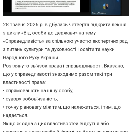
28 травня 2026 р. відбулась четверта відкрита лекція
з циклу «Від особи до держави» на тему
«Справедливість» за спільною участю експертних рад
з питань культури та духовності і освіти та науки
Народного Руху України.
Розглянуто зв’язок права і справедливості. Вказано,
що у справедливості знаходимо разом такі три
властивості права:
• спрямованість на іншу особу,
• сувору зобов’язаність,
• точну рівновагу між тим, що належиться, і тим, що
надається.
Якщо ж одна з цих властивостей відсутня або
присутня в дуже слабкій формі, то йдеться вже не про